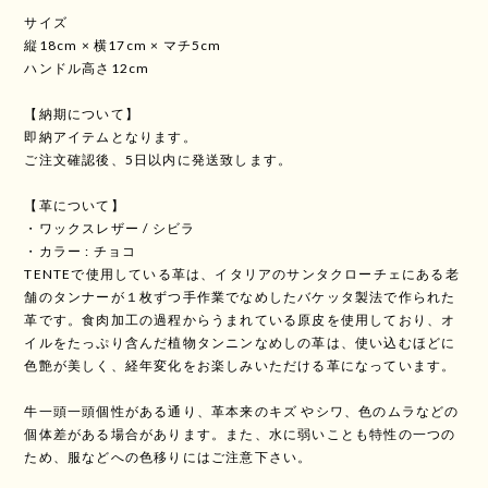
サイズ
縦18cm × 横17cm × マチ5cm
ハンドル高さ12cm
【納期について】
即納アイテムとなります。
ご注文確認後、5日以内に発送致します。
【革について】
・ワックスレザー / シビラ
・カラー : チョコ
TENTEで使用している革は、イタリアのサンタクローチェにある老
舗のタンナーが１枚ずつ手作業でなめしたバケッタ製法で作られた
革です。食肉加工の過程からうまれている原皮を使用しており、オ
イルをたっぷり含んだ植物タンニンなめしの革は、使い込むほどに
色艶が美しく、経年変化をお楽しみいただける革になっています。
牛一頭一頭個性がある通り、革本来のキズ やシワ、色のムラなどの
個体差がある場合があります。また、水に弱いことも特性の一つの
ため、服などへの色移りにはご注意下さい。