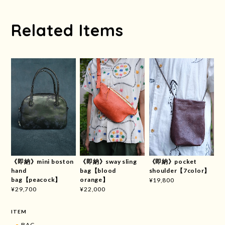
Related Items
《即納》mini boston
《即納》sway sling
《即納》pocket
hand
bag【blood
shoulder【7color】
bag【peacock】
orange】
¥19,800
¥29,700
¥22,000
ITEM
BAG