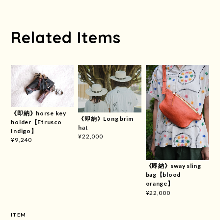
Related Items
《即納》horse key
《即納》Long brim
holder【Etrusco
hat
Indigo】
¥22,000
¥9,240
《即納》sway sling
bag【blood
orange】
¥22,000
ITEM