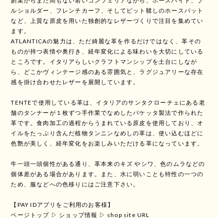
創業からまだ間もない若いコンツェリアながら、ホースハイド、ブ
ルショルダー、フレンチカーフ、そしてピット鞣しのホースバット
など、上質な原皮を用いた独創的なレザーづくりで注目を集めてい
ます。
ATLANTICAの魅力は、ただ綺麗な革を作るだけではなく、革その
ものが持つ表情や奥行き、経年変化による味わいを大切にしている
ところです。イタリアらしいクラフトマンシップを土台にしなが
ら、どこかヴィンテージ感のある雰囲気と、ラグジュアリーな存在
感を掛け合わせたレザーを展開しています。
TENTEで使用している革は、イタリアのサンタクローチェにある老
舗のタンナーが１枚ずつ手作業でなめしたバケッタ製法で作られた
革です。食肉加工の過程からうまれている原皮を使用しており、オ
イルをたっぷり含んだ植物タンニンなめしの革は、使い込むほどに
色艶が美しく、経年変化をお楽しみいただける革になっています。
牛一頭一頭個性がある通り、革本来のキズ やシワ、色のムラなどの
個体差がある場合があります。また、水に弱いことも特性の一つの
ため、服などへの色移りにはご注意下さい。
【PAY IDアプリをご利用のお客様】
ページトップ ▷ ショップ情報 ▷ shop site URL