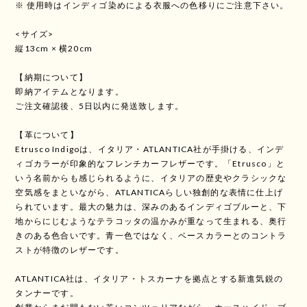
※ 使用時はインディゴ染めによる衣服への色移りにご注意下さい。
<サイズ>
縦13cm × 横20cm
【納期について】
即納アイテムとなります。
ご注文確認後、5日以内に発送致します。
【革について】
Etrusco Indigoは、イタリア・ATLANTICA社が手掛ける、インデ
ィゴカラーが印象的なフレンチカーフレザーです。「Etrusco」と
いう名前からも感じられるように、イタリアの歴史やクラシックな
空気感をまといながら、ATLANTICAらしい独創的な表情に仕上げ
られています。最大の魅力は、深みのあるインディゴブルーと、下
地からにじむようなテラコッタの温かみが重なって生まれる、奥行
きのある色合いです。青一色ではなく、ベースカラーとのコントラ
ストが特徴のレザーです。
ATLANTICA社は、イタリア・トスカーナを拠点とする新進気鋭の
タンナーです。