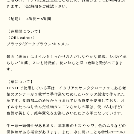
きます。下記納期をご確認下さい。
《納期》 4週間〜6週間
【色展開について】
〈Oil Leather〉
ブラック/ダークブラウン/キャメル
銀面（表面）はオイルをしっかり含んだしなやかな質感。シボや”革
らしい”血筋、スレも特徴的。使い込むと深い色味と艶が出てきま
す。
【革について】
TENTEで使用している革は、イタリアのサンタクローチェにある老
舗のタンナーが１枚ずつ手作業でなめしたバケッタ製法で作られた
革です。食肉加工の過程からうまれている原皮を使用しており、オ
イルをたっぷり含んだ植物タンニンなめしの革は、使い込むほどに
色艶が美しく、経年変化をお楽しみいただける革になっています。
牛一頭一頭個性がある通り、革本来のキズ やシワ、色のムラなどの
個体差がある場合があります。また、水に弱いことも特性の一つの