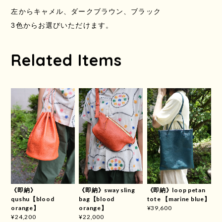
左からキャメル、ダークブラウン、ブラック
3色からお選びいただけます。
Related Items
《即納》loop petan
《即納》
《即納》sway sling
tote 【marine blue】
qushu【blood
bag【blood
¥39,600
orange】
orange】
¥24,200
¥22,000