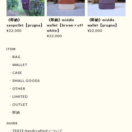
《即納》
《即納》middle
《即納》middle
sanpollet【prugna】
wallet【brown × off
wallet【prugna】
white】
¥22,000
¥22,000
¥22,000
ITEM
BAG
WALLET
CASE
SMALL GOODS
OTHER
LIMITED
OUTLET
即納
GUIDE
TENTE Handcrafted について