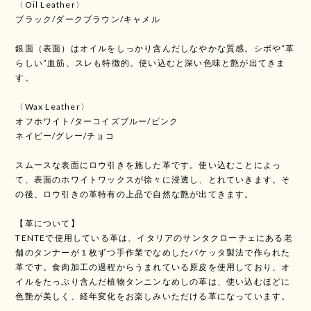
〈Oil Leather〉
ブラック/ダークブラウン/キャメル
銀面（表面）はオイルをしっかり含んだしなやかな質感。シボや”革
らしい”血筋、スレも特徴的。使い込むと深い色味と艶が出てきま
す。
〈Wax Leather〉
オフホワイト/ターコイズブルー/ピンク
ネイビー/グレー/チョコ
スムースな表面にロウ引きを施した革です。使い込むことによっ
て、表面のホワイトワックスが徐々に浸透し、とれていきます。そ
の後、ロウ引きの革特有の上品で自然な艶が出てきます。
【革について】
TENTEで使用している革は、イタリアのサンタクローチェにある老
舗のタンナーが１枚ずつ手作業でなめしたバケッタ製法で作られた
革です。食肉加工の過程からうまれている原皮を使用しており、オ
イルをたっぷり含んだ植物タンニンなめしの革は、使い込むほどに
色艶が美しく、経年変化をお楽しみいただける革になっています。