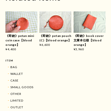
《即納》petan mini
《即納》petan pouch
《即納》book cover
coin case【blood
(C)【blood orange】
文庫本仕様【blood
orange】
orange】
¥6,600
¥4,400
¥3,960
ITEM
BAG
WALLET
CASE
SMALL GOODS
OTHER
LIMITED
OUTLET