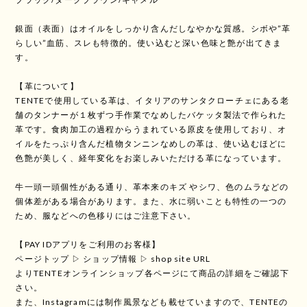
銀面（表面）はオイルをしっかり含んだしなやかな質感。シボや”革
らしい”血筋、スレも特徴的。使い込むと深い色味と艶が出てきま
す。
【革について】
TENTEで使用している革は、イタリアのサンタクローチェにある老
舗のタンナーが１枚ずつ手作業でなめしたバケッタ製法で作られた
革です。食肉加工の過程からうまれている原皮を使用しており、オ
イルをたっぷり含んだ植物タンニンなめしの革は、使い込むほどに
色艶が美しく、経年変化をお楽しみいただける革になっています。
牛一頭一頭個性がある通り、革本来のキズ やシワ、色のムラなどの
個体差がある場合があります。また、水に弱いことも特性の一つの
ため、服などへの色移りにはご注意下さい。
【PAY IDアプリをご利用のお客様】
ページトップ ▷ ショップ情報 ▷ shop site URL
よりTENTEオンラインショップ各ページにて商品の詳細をご確認下
さい。
また、Instagramには制作風景なども載せていますので、TENTEの