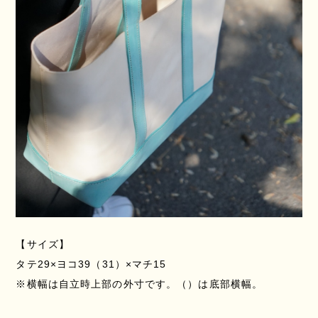
【サイズ】
タテ29×ヨコ39（31）×マチ15
※横幅は自立時上部の外寸です。（）は底部横幅。