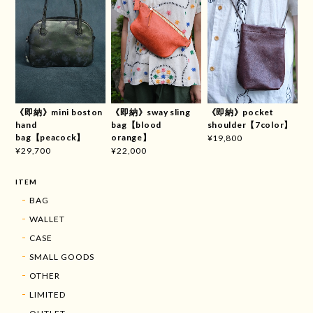
《即納》mini boston
《即納》sway sling
《即納》pocket
hand
bag【blood
shoulder【7color】
bag【peacock】
orange】
¥19,800
¥29,700
¥22,000
ITEM
BAG
WALLET
CASE
SMALL GOODS
OTHER
LIMITED