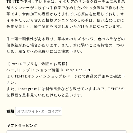
TENTEで使用している革は、イタリアのサンタクローチェにある老
舗のタンナーが１枚ずつ手作業でなめしたバケッタ製法で作られた
革です。食肉加工の過程からうまれている原皮を使用しており、オ
イルをたっぷり含んだ植物タンニンなめしの革は、使い込むほどに
色艶が美しく、経年変化をお楽しみいただける革になっています。
牛一頭一頭個性がある通り、革本来のキズ やシワ、色のムラなどの
個体差がある場合があります。また、水に弱いことも特性の一つの
ため、服などへの色移りにはご注意下さい。
【PAY IDアプリをご利用のお客様】
ページトップ ▷ ショップ情報 ▷ shop site URL
よりTENTEオンラインショップ各ページにて商品の詳細をご確認下
さい。
また、Instagramには制作風景なども載せていますので、TENTEの
世界観を是非見ていただけたらと思います。
種類
ギフトラッピング