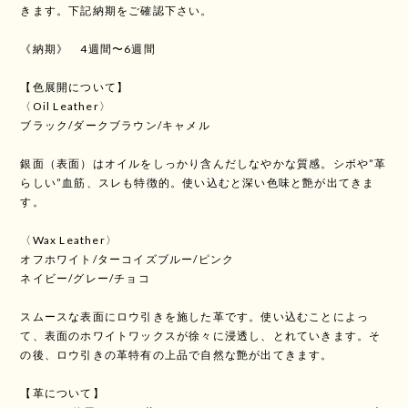
きます。下記納期をご確認下さい。
《納期》 4週間〜6週間
【色展開について】
〈Oil Leather〉
ブラック/ダークブラウン/キャメル
銀面（表面）はオイルをしっかり含んだしなやかな質感。シボや”革
らしい”血筋、スレも特徴的。使い込むと深い色味と艶が出てきま
す。
〈Wax Leather〉
オフホワイト/ターコイズブルー/ピンク
ネイビー/グレー/チョコ
スムースな表面にロウ引きを施した革です。使い込むことによっ
て、表面のホワイトワックスが徐々に浸透し、とれていきます。そ
の後、ロウ引きの革特有の上品で自然な艶が出てきます。
【革について】