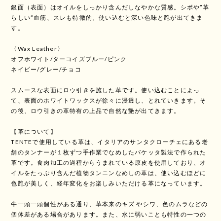
銀面（表面）はオイルをしっかり含んだしなやかな質感。シボや”革
らしい”血筋、スレも特徴的。使い込むと深い色味と艶が出てきま
す。
〈Wax Leather〉
オフホワイト/ターコイズブルー/ピンク
ネイビー/グレー/チョコ
スムースな表面にロウ引きを施した革です。使い込むことによっ
て、表面のホワイトワックスが徐々に浸透し、とれていきます。そ
の後、ロウ引きの革特有の上品で自然な艶が出てきます。
【革について】
TENTEで使用している革は、イタリアのサンタクローチェにある老
舗のタンナーが１枚ずつ手作業でなめしたバケッタ製法で作られた
革です。食肉加工の過程からうまれている原皮を使用しており、オ
イルをたっぷり含んだ植物タンニンなめしの革は、使い込むほどに
色艶が美しく、経年変化をお楽しみいただける革になっています。
牛一頭一頭個性がある通り、革本来のキズ やシワ、色のムラなどの
個体差がある場合があります。また、水に弱いことも特性の一つの