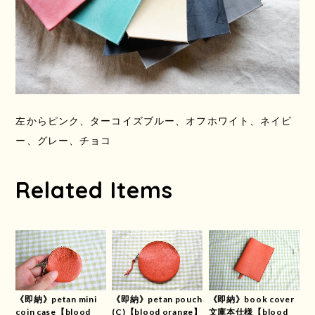
左からピンク、ターコイズブルー、オフホワイト、ネイビ
ー、グレー、チョコ
Related Items
《即納》petan mini
《即納》petan pouch
《即納》book cover
coin case【blood
(C)【blood orange】
文庫本仕様【blood