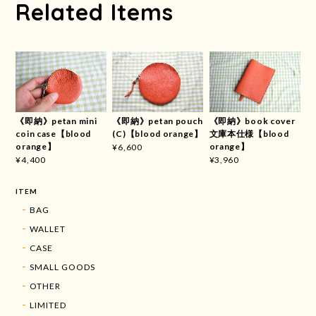
Related Items
《即納》petan mini
《即納》petan pouch
《即納》book cover
coin case【blood
(C)【blood orange】
文庫本仕様【blood
orange】
orange】
¥6,600
¥4,400
¥3,960
ITEM
BAG
WALLET
CASE
SMALL GOODS
OTHER
LIMITED