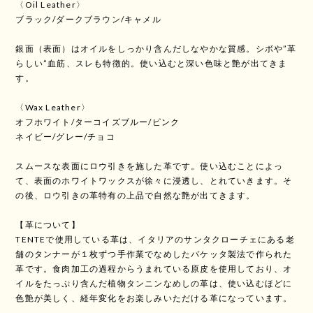
〈Oil Leather〉
ブラック/ダークブラウン/キャメル
銀面（表面）はオイルをしっかり含んだしなやかな質感。シボや”革
らしい”血筋、スレも特徴的。使い込むと深い色味と艶が出てきま
す。
〈Wax Leather〉
オフホワイト/ターコイズブルー/ピンク
ネイビー/グレー/チョコ
スムースな表面にロウ引きを施した革です。使い込むことによっ
て、表面のホワイトワックスが徐々に浸透し、とれていきます。そ
の後、ロウ引きの革特有の上品で自然な艶が出てきます。
【革について】
TENTEで使用している革は、イタリアのサンタクローチェにある老
舗のタンナーが１枚ずつ手作業でなめしたバケッタ製法で作られた
革です。食肉加工の過程からうまれている原皮を使用しており、オ
イルをたっぷり含んだ植物タンニンなめしの革は、使い込むほどに
色艶が美しく、経年変化をお楽しみいただける革になっています。