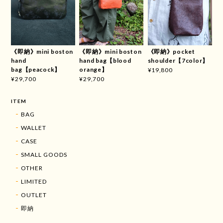
《即納》mini boston
《即納》mini boston
《即納》pocket
hand
hand bag【blood
shoulder【7color】
bag【peacock】
orange】
¥19,800
¥29,700
¥29,700
ITEM
BAG
WALLET
CASE
SMALL GOODS
OTHER
LIMITED
OUTLET
即納