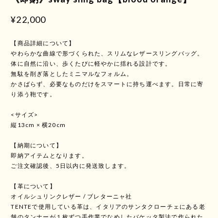
¥22,000
【商品詳細について】
やわらかな曲線で形づくられた、スリムなレザースリングバッグ。
体に自然に沿い、歩くたびに軽やかに揺れる設計です。
無駄を削ぎ落としたミニマルなフォルム。
かさばらず、必要なものだけをスマートに持ち運べます。日常に寄
り添う鞄です。
<サイズ>
縦13cm × 横20cm
【納期について】
即納アイテムとなります。
ご注文確認後、5日以内に発送致します。
【革について】
オイルシュリンクレザー / ブレターニャ社
TENTEで使用している革は、イタリアのサンタクローチェにある老
舗のタンナーが１枚ずつ手作業でなめしたバケッタ製法で作られた