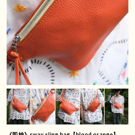
《即納》sway sling bag【blood orange】