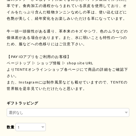
革です。食肉加工の過程からうまれている原皮を使用しており、オ
イルをたっぷり含んだ植物タンニンなめしの革は、使い込むほどに
色艶が美しく、経年変化をお楽しみいただける革になっています。
牛一頭一頭個性がある通り、革本来のキズ やシワ、色のムラなどの
個体差がある場合があります。また、水に弱いことも特性の一つの
ため、服などへの色移りにはご注意下さい。
【PAY IDアプリをご利用のお客様】
ページトップ ▷ ショップ情報 ▷ shop site URL
よりTENTEオンラインショップ各ページにて商品の詳細をご確認下
さい。
また、Instagramには制作風景なども載せていますので、TENTEの
世界観を是非見ていただけたらと思います。
ギフトラッピング
数量