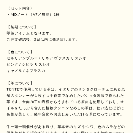
〈セット内容〉
・MDノート（A7／無罫）1冊
【納期について】
即納アイテムとなります。
ご注文確認後、5日以内に発送致します。
【色について】
セルリアンブルー / リネア ヴァスカ リスシオ
ピンク / シビラ リスシオ
キャメル / ネブラスカ
【革について】
TENTEで使用している革は、イタリアのサンタクローチェにある老
舗のタンナーが１枚ずつ手作業でなめしたバケッタ製法で作られた
革です。食肉加工の過程からうまれている原皮を使用しており、オ
イルをたっぷり含んだ植物タンニンなめしの革は、使い込むほどに
色艶が美しく、経年変化をお楽しみいただける革になっています。
牛一頭一頭個性がある通り、革本来のキズ やシワ、色のムラなどの
個体差がある場合があります。また、水に弱いことも特性の一つの