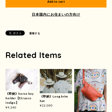
Add to cart
日本国内にお住まいの方向け
通報する
Related Items
《即納》horse key
《即納》Long brim
holder【Etrusco
hat
Indigo】
¥22,000
¥9,240