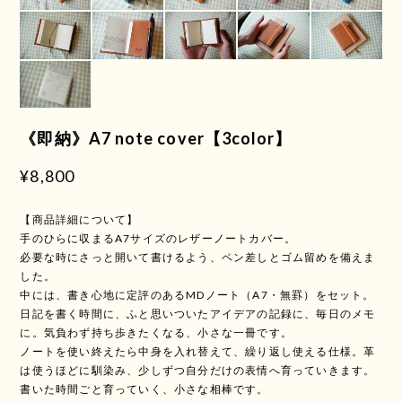
《即納》A7 note cover【3color】
¥8,800
【商品詳細について】
手のひらに収まるA7サイズのレザーノートカバー。
必要な時にさっと開いて書けるよう、ペン差しとゴム留めを備えま
した。
中には、書き心地に定評のあるMDノート（A7・無罫）をセット。
日記を書く時間に、ふと思いついたアイデアの記録に、毎日のメモ
に。気負わず持ち歩きたくなる、小さな一冊です。
ノートを使い終えたら中身を入れ替えて、繰り返し使える仕様。革
は使うほどに馴染み、少しずつ自分だけの表情へ育っていきます。
書いた時間ごと育っていく、小さな相棒です。