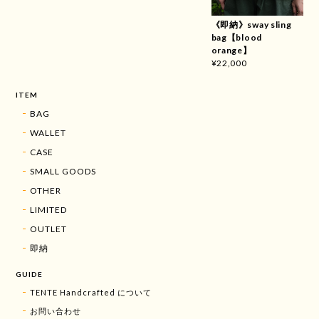
《即納》sway sling
bag【blood
orange】
¥22,000
ITEM
BAG
WALLET
CASE
SMALL GOODS
OTHER
LIMITED
OUTLET
即納
GUIDE
TENTE Handcrafted について
お問い合わせ