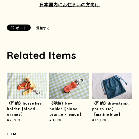
日本国内にお住まいの方向け
通報する
Related Items
《即納》horse key
《即納》key
《即納》drawstring
holder【blood
holder【blood
pouch（M）
orange】
orange × lemon】
【marine blue】
¥7,700
¥3,300
¥11,000
ITEM