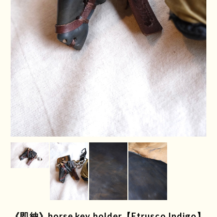
《即納》horse key holder【Etrusco Indigo】