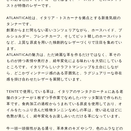
ストが特徴のレザーです。
ATLANTICA社は、イタリア・トスカーナを拠点とする新進気鋭の
タンナーです。
創業からまだ間もない若いコンツェリアながら、ホースハイド、ブ
ルショルダー、フレンチカーフ、そしてピット鞣しのホースバット
など、上質な原皮を用いた独創的なレザーづくりで注目を集めてい
ます。
ATLANTICAの魅力は、ただ綺麗な革を作るだけではなく、革その
ものが持つ表情や奥行き、経年変化による味わいを大切にしている
ところです。イタリアらしいクラフトマンシップを土台にしなが
ら、どこかヴィンテージ感のある雰囲気と、ラグジュアリーな存在
感を掛け合わせたレザーを展開しています。
TENTEで使用している革は、イタリアのサンタクローチェにある老
舗のタンナーが１枚ずつ手作業でなめしたバケッタ製法で作られた
革です。食肉加工の過程からうまれている原皮を使用しており、オ
イルをたっぷり含んだ植物タンニンなめしの革は、使い込むほどに
色艶が美しく、経年変化をお楽しみいただける革になっています。
牛一頭一頭個性がある通り、革本来のキズ やシワ、色のムラなどの