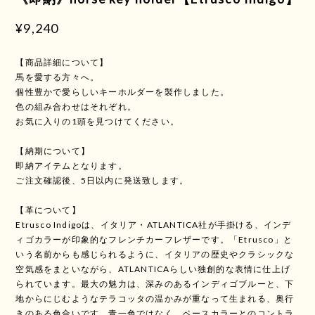
¥9,240
【商品詳細について】
馬を愛する方々へ。
個性豊かで愛らしいキーホルダーを製作しました。
色の組み合わせはそれぞれ。
お気に入りの1頭を見つけてください。
【納期について】
即納アイテムとなります。
ご注文確認後、5日以内に発送致します。
【革について】
Etrusco Indigoは、イタリア・ATLANTICA社が手掛ける、インデ
ィゴカラーが印象的なフレンチカーフレザーです。「Etrusco」と
いう名前からも感じられるように、イタリアの歴史やクラシックな
空気感をまといながら、ATLANTICAらしい独創的な表情に仕上げ
られています。最大の魅力は、深みのあるインディゴブルーと、下
地からにじむようなテラコッタの温かみが重なって生まれる、奥行
きのある色合いです。青一色ではなく、ベースカラーとのコントラ