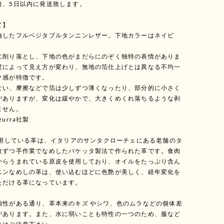
後、5日以内に発送致します。
て】
施したフルベジタブルタンニンレザー。下地カラーはネイビ
に削り落とし、下地の色がまだらにのぞく独特の表情がありま
度によって見え方が変わり、無地の箔仕上げとは異なる不均一
ク感が特徴です。
ない、摩擦などで箔は少しずつ薄くなったり、部分的に小さく
がありますが、変化は緩やかで、大きくめくれ落ちるような剥
ません。
zzurra社製
で使用している革は、イタリアのサンタクローチェにある老舗のタ
枚ずつ手作業でなめしたバケッタ製法で作られた革です。食肉
からうまれている原皮を使用しており、オイルをたっぷり含ん
ニンなめしの革は、使い込むほどに色艶が美しく、経年変化を
ただける革になっています。
個性がある通り、革本来のキズ やシワ、色のムラなどの個体差
があります。また、水に弱いことも特性の一つのため、服など