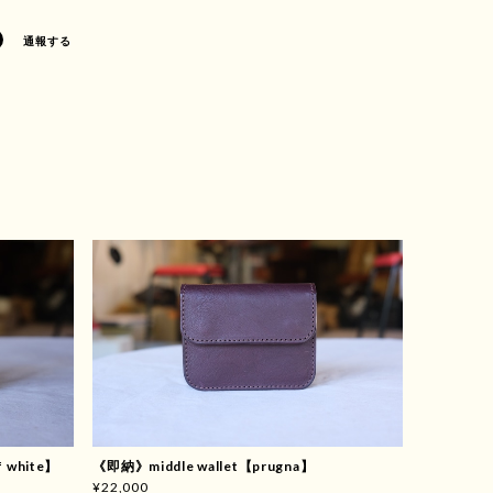
通報する
f white】
《即納》middle wallet【prugna】
¥22,000