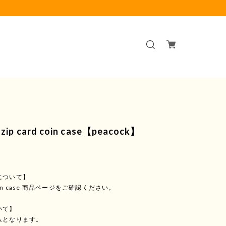
p card coin case【peacock】
について】
 coin case 商品ページをご確認ください。
いて】
ムとなります。