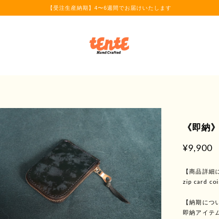
【受注生産納期】4〜6週間でお届けいたします
《即納》zi
¥9,900
【商品詳細
zip card
【納期につ
即納アイテ