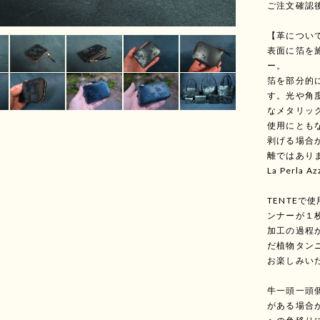
ご注文確認
【革につい
表面に箔を
ー。
箔を部分的
す。光や角
なメタリッ
使用にとも
剥げる場合
離ではあり
La Perla A
TENTE
ンナーが１
加工の過程
だ植物タン
お楽しみい
牛一頭一頭
がある場合