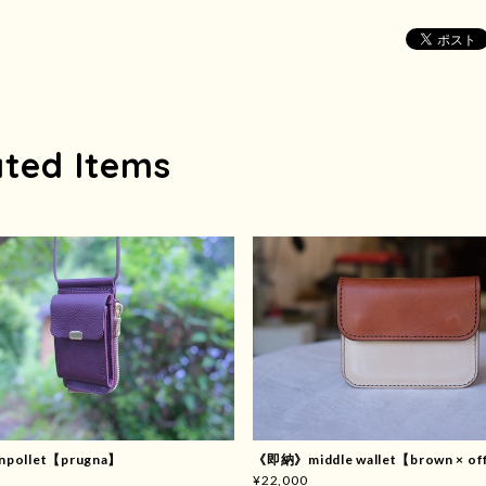
ated Items
pollet【prugna】
《即納》middle wallet【brown × of
¥22,000