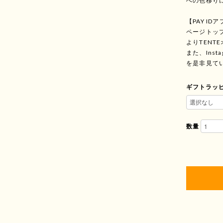
への色移り
【PAY I
ページトップ ▷
よりTEN
また、Ins
を是非見て
ギフトラッ
数量