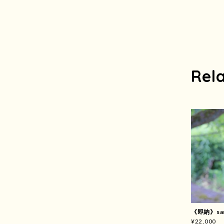
Rel
《即納》san
¥22,000