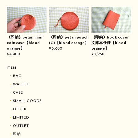
《即納》petan mini
《即納》petan pouch
《即納》book cover
coin case【blood
(C)【blood orange】
文庫本仕様【blood
orange】
orange】
¥6,600
¥4,400
¥3,960
ITEM
BAG
WALLET
CASE
SMALL GOODS
OTHER
LIMITED
OUTLET
即納