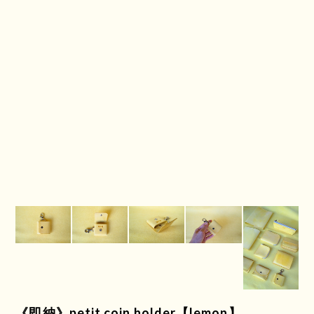
《即納》petit coin holder【lemon】