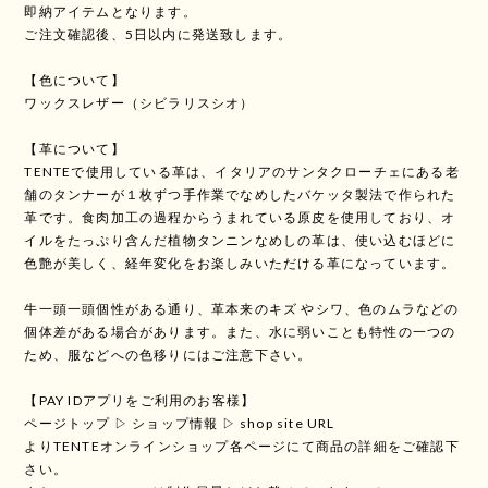
即納アイテムとなります。
ご注文確認後、5日以内に発送致します。
【色について】
ワックスレザー（シビラリスシオ）
【革について】
TENTEで使用している革は、イタリアのサンタクローチェにある老
舗のタンナーが１枚ずつ手作業でなめしたバケッタ製法で作られた
革です。食肉加工の過程からうまれている原皮を使用しており、オ
イルをたっぷり含んだ植物タンニンなめしの革は、使い込むほどに
色艶が美しく、経年変化をお楽しみいただける革になっています。
牛一頭一頭個性がある通り、革本来のキズ やシワ、色のムラなどの
個体差がある場合があります。また、水に弱いことも特性の一つの
ため、服などへの色移りにはご注意下さい。
【PAY IDアプリをご利用のお客様】
ページトップ ▷ ショップ情報 ▷ shop site URL
よりTENTEオンラインショップ各ページにて商品の詳細をご確認下
さい。