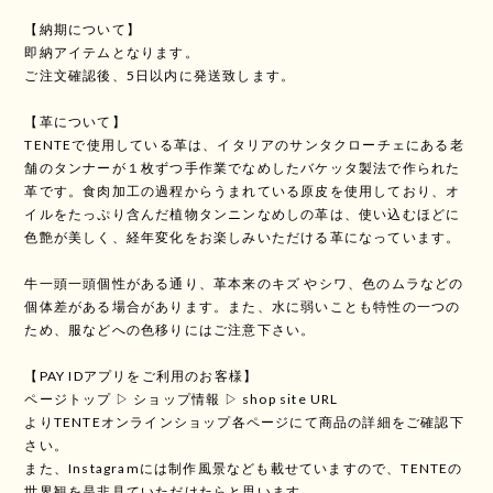
【納期について】
即納アイテムとなります。
ご注文確認後、5日以内に発送致します。
【革について】
TENTEで使用している革は、イタリアのサンタクローチェにある老
舗のタンナーが１枚ずつ手作業でなめしたバケッタ製法で作られた
革です。食肉加工の過程からうまれている原皮を使用しており、オ
イルをたっぷり含んだ植物タンニンなめしの革は、使い込むほどに
色艶が美しく、経年変化をお楽しみいただける革になっています。
牛一頭一頭個性がある通り、革本来のキズ やシワ、色のムラなどの
個体差がある場合があります。また、水に弱いことも特性の一つの
ため、服などへの色移りにはご注意下さい。
【PAY IDアプリをご利用のお客様】
ページトップ ▷ ショップ情報 ▷ shop site URL
よりTENTEオンラインショップ各ページにて商品の詳細をご確認下
さい。
また、Instagramには制作風景なども載せていますので、TENTEの
世界観を是非見ていただけたらと思います。