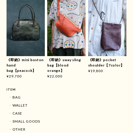
《即納》mini boston
《即納》sway sling
《即納》pocket
hand
bag【blood
shoulder【7color】
bag【peacock】
orange】
¥19,800
¥29,700
¥22,000
ITEM
BAG
WALLET
CASE
SMALL GOODS
OTHER