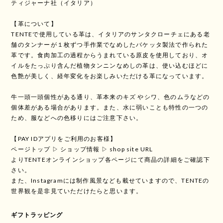
ティジャーナ社（イタリア）
【革について】
TENTEで使用している革は、イタリアのサンタクローチェにある老
舗のタンナーが１枚ずつ手作業でなめしたバケッタ製法で作られた
革です。食肉加工の過程からうまれている原皮を使用しており、オ
イルをたっぷり含んだ植物タンニンなめしの革は、使い込むほどに
色艶が美しく、経年変化をお楽しみいただける革になっています。
牛一頭一頭個性がある通り、革本来のキズ やシワ、色のムラなどの
個体差がある場合があります。また、水に弱いことも特性の一つの
ため、服などへの色移りにはご注意下さい。
【PAY IDアプリをご利用のお客様】
ページトップ ▷ ショップ情報 ▷ shop site URL
よりTENTEオンラインショップ各ページにて商品の詳細をご確認下
さい。
また、Instagramには制作風景なども載せていますので、TENTEの
世界観を是非見ていただけたらと思います。
ギフトラッピング