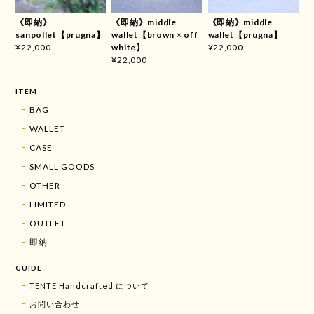
《即納》
《即納》middle
《即納》middle
sanpollet【prugna】
wallet【brown × off
wallet【prugna】
white】
¥22,000
¥22,000
¥22,000
ITEM
BAG
WALLET
CASE
SMALL GOODS
OTHER
LIMITED
OUTLET
即納
GUIDE
TENTE Handcrafted について
お問い合わせ